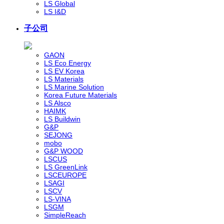
LS Global
LS I&D
子公司
GAON
LS Eco Energy
LS EV Korea
LS Materials
LS Marine Solution
Korea Future Materials
LS Alsco
HAIMK
LS Buildwin
G&P
SEJONG
mobo
G&P WOOD
LSCUS
LS GreenLink
LSCEUROPE
LSAGI
LSCV
LS-VINA
LSGM
SimpleReach