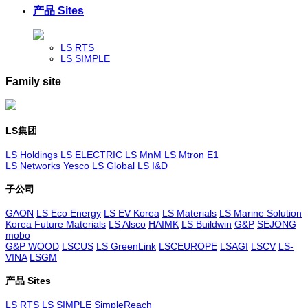
产品 Sites
LS RTS
LS SIMPLE
Family site
LS集团
LS Holdings
LS ELECTRIC
LS MnM
LS Mtron
E1
LS Networks
Yesco
LS Global
LS I&D
子公司
GAON
LS Eco Energy
LS EV Korea
LS Materials
LS Marine Solution
Korea Future Materials
LS Alsco
HAIMK
LS Buildwin
G&P
SEJONG
mobo
G&P WOOD
LSCUS
LS GreenLink
LSCEUROPE
LSAGI
LSCV
LS-
VINA
LSGM
产品 Sites
LS RTS
LS SIMPLE
SimpleReach