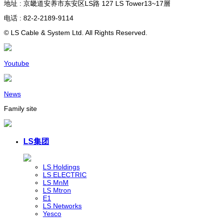
地址 : 京畿道安养市东安区LS路 127 LS Tower13~17層
电话 : 82-2-2189-9114
© LS Cable & System Ltd. All Rights Reserved.
Youtube
News
Family site
LS集团
LS Holdings
LS ELECTRIC
LS MnM
LS Mtron
E1
LS Networks
Yesco