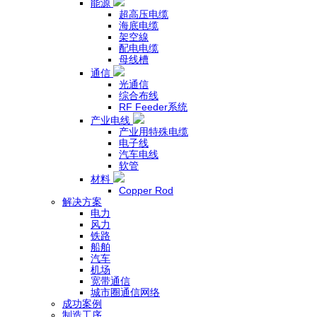
能源
超高压电缆
海底电缆
架空線
配电电缆
母线槽
通信
光通信
综合布线
RF Feeder系统
产业电线
产业用特殊电缆
电子线
汽车电线
软管
材料
Copper Rod
解决方案
电力
风力
铁路
船舶
汽车
机场
宽带通信
城市圈通信网络
成功案例
制造工序