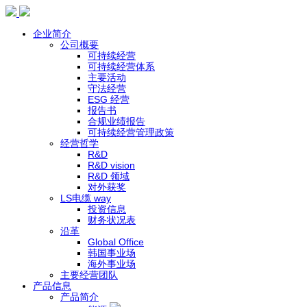
企业简介
公司概要
可持续经营
可持续经营体系
主要活动
守法经营
ESG 经营
报告书
合规业绩报告
可持续经营管理政策
经营哲学
R&D
R&D vision
R&D 领域
对外获奖
LS电缆 way
投资信息
财务状况表
沿革
Global Office
韩国事业场
海外事业场
主要经营团队
产品信息
产品简介