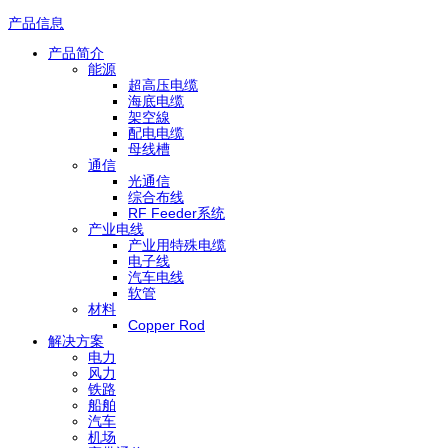
产品信息
产品简介
能源
超高压电缆
海底电缆
架空線
配电电缆
母线槽
通信
光通信
综合布线
RF Feeder系统
产业电线
产业用特殊电缆
电子线
汽车电线
软管
材料
Copper Rod
解决方案
电力
风力
铁路
船舶
汽车
机场