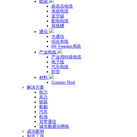
能源
超高压电缆
海底电缆
架空線
配电电缆
母线槽
通信
光通信
综合布线
RF Feeder系统
产业电线
产业用特殊电缆
电子线
汽车电线
软管
材料
Copper Rod
解决方案
电力
风力
铁路
船舶
汽车
机场
宽带通信
城市圈通信网络
成功案例
制造工序