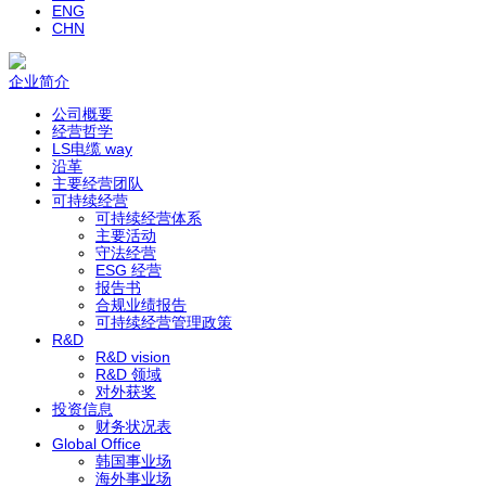
ENG
CHN
企业简介
公司概要
经营哲学
LS电缆 way
沿革
主要经营团队
可持续经营
可持续经营体系
主要活动
守法经营
ESG 经营
报告书
合规业绩报告
可持续经营管理政策
R&D
R&D vision
R&D 领域
对外获奖
投资信息
财务状况表
Global Office
韩国事业场
海外事业场