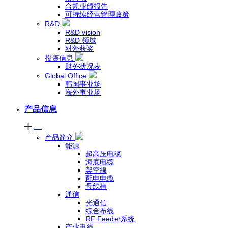
合规业绩报告
可持续经营管理政策
R&D
R&D vision
R&D 领域
对外获奖
投资信息
财务状况表
Global Office
韩国事业场
海外事业场
产品信息
产品简介
能源
超高压电缆
海底电缆
架空線
配电电缆
母线槽
通信
光通信
综合布线
RF Feeder系统
产业电线