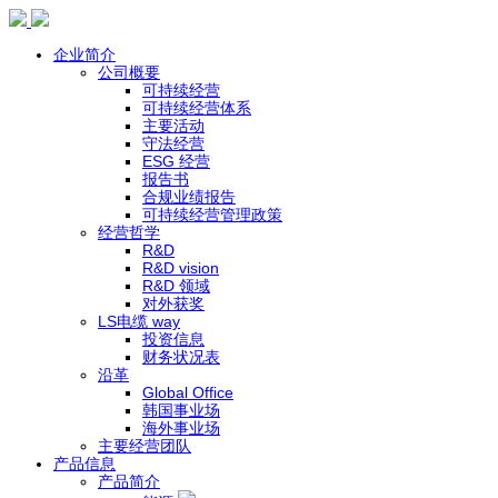
企业简介
公司概要
可持续经营
可持续经营体系
主要活动
守法经营
ESG 经营
报告书
合规业绩报告
可持续经营管理政策
经营哲学
R&D
R&D vision
R&D 领域
对外获奖
LS电缆 way
投资信息
财务状况表
沿革
Global Office
韩国事业场
海外事业场
主要经营团队
产品信息
产品简介